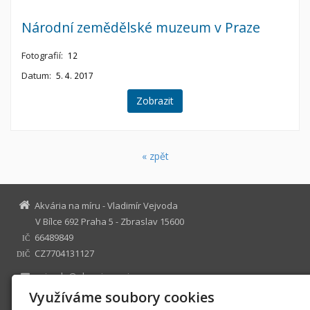
Národní zemědělské muzeum v Praze
Fotografií:
12
Datum:
5. 4. 2017
Zobrazit
« zpět
Akvária na míru - Vladimír Vejvoda
V Bílce 692 Praha 5 - Zbraslav 15600
66489849
IČ
CZ7704131127
DIČ
vejvoda@akvarianamiru.cz
www.akvarianamiru.cz
Využíváme soubory cookies
605 907 290