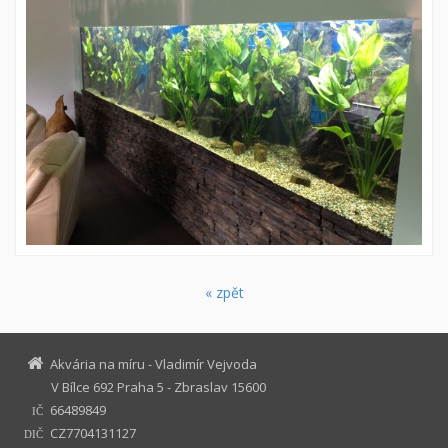
« zpět
Akvária na míru - Vladimír Vejvoda
V Bílce 692 Praha 5 - Zbraslav 15600
66489849
IČ
CZ7704131127
DIČ